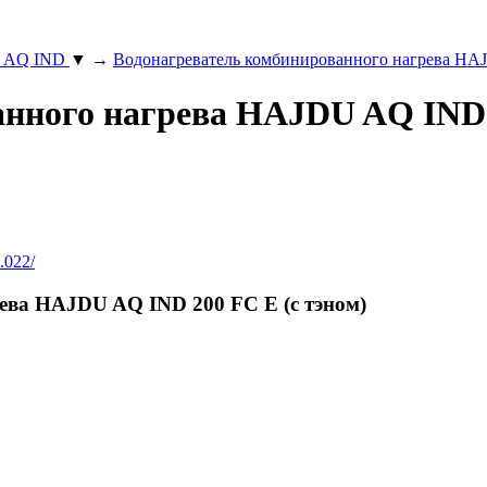
а AQ IND
▼
→
Водонагреватель комбинированного нагрева HAJ
нного нагрева HAJDU AQ IND 2
022/
ева HAJDU AQ IND 200 FC E (c тэном)