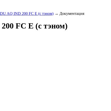
DU AQ IND 200 FC E (c тэном)
→
Документация
00 FC E (c тэном)