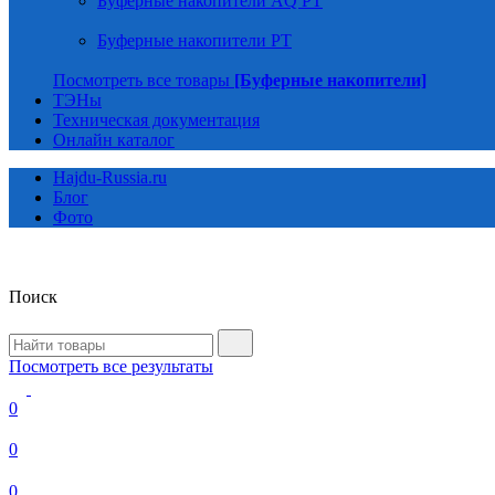
Буферные накопители AQ PT
Буферные накопители PT
Посмотреть все товары
[Буферные накопители]
ТЭНы
Техническая документация
Онлайн каталог
Hajdu-Russia.ru
Блог
Фото
Поиск
Посмотреть все результаты
0
0
0