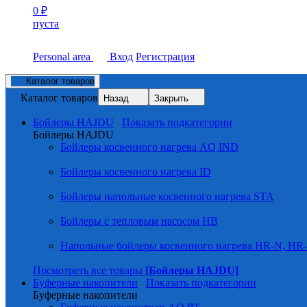
0
₽
пуста
Personal area
Вход
Регистрация
Каталог товаров
Каталог товаров
Назад
Закрыть
Бойлеры HAJDU
Показать подкатегории
Бойлеры HAJDU
Бойлеры косвенного нагрева AQ IND
Бойлеры косвенного нагрева ID
Бойлеры напольные косвенного нагрева STA
Бойлеры с тепловым насосом HB
Напольные бойлеры косвенного нагрева HR-N, HR
Посмотреть все товары
[Бойлеры HAJDU]
Буферные накопители
Показать подкатегории
Буферные накопители