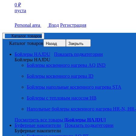
0
₽
пуста
Personal area
Вход
Регистрация
Каталог товаров
Каталог товаров
Назад
Закрыть
Бойлеры HAJDU
Показать подкатегории
Бойлеры HAJDU
Бойлеры косвенного нагрева AQ IND
Бойлеры косвенного нагрева ID
Бойлеры напольные косвенного нагрева STA
Бойлеры с тепловым насосом HB
Напольные бойлеры косвенного нагрева HR-N, HR
Посмотреть все товары
[Бойлеры HAJDU]
Буферные накопители
Показать подкатегории
Буферные накопители