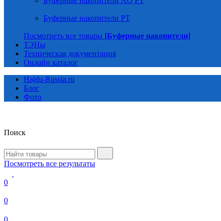
Буферные накопители AQ PT
Буферные накопители PT
Посмотреть все товары
[Буферные накопители]
ТЭНы
Техническая документация
Онлайн каталог
Hajdu-Russia.ru
Блог
Фото
Поиск
Посмотреть все результаты
0
0
0