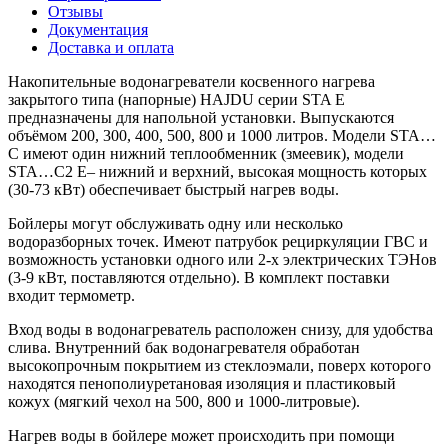
Отзывы
Документация
Доставка и оплата
Накопительные водонагреватели косвенного нагрева
закрытого типа (напорные) HAJDU серии STA Е
предназначены для напольной установки. Выпускаются
объёмом 200, 300, 400, 500, 800 и 1000 литров. Модели STA…
C имеют один нижний теплообменник (змеевик), модели
STA…C2 Е– нижний и верхний, высокая мощность которых
(30-73 кВт) обеспечивает быстрый нагрев воды.
Бойлеры могут обслуживать одну или несколько
водоразборных точек. Имеют патрубок рециркуляции ГВС и
возможность установки одного или 2-х электрических ТЭНов
(3-9 кВт, поставляются отдельно). В комплект поставки
входит термометр.
Вход воды в водонагреватель расположен снизу, для удобства
слива. Внутренний бак водонагревателя обработан
высокопрочным покрытием из стеклоэмали, поверх которого
находятся пенополиуретановая изоляция и пластиковый
кожух (мягкий чехол на 500, 800 и 1000-литровые).
Нагрев воды в бойлере может происходить при помощи