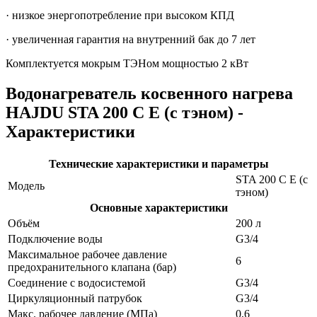
· низкое энергопотребление при высоком КПД
· увеличенная гарантия на внутренний бак до 7 лет
Комплектуется мокрым ТЭНом мощностью 2 кВт
Водонагреватель косвенного нагрева
HAJDU STA 200 С E (c тэном) -
Характеристики
Технические характеристики и параметры
STA 200 С E (c
Модель
тэном)
Основные характеристики
Объём
200 л
Подключение воды
G3/4
Максимальное рабочее давление
6
предохранительного клапана (бар)
Соединение с водосистемой
G3/4
Циркуляционный патрубок
G3/4
Макс. рабочее давление (MПа)
0,6