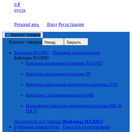
0
₽
пуста
Personal area
Вход
Регистрация
Каталог товаров
Каталог товаров
Назад
Закрыть
Бойлеры HAJDU
Показать подкатегории
Бойлеры HAJDU
Бойлеры косвенного нагрева AQ IND
Бойлеры косвенного нагрева ID
Бойлеры напольные косвенного нагрева STA
Бойлеры с тепловым насосом HB
Напольные бойлеры косвенного нагрева HR-N,
HR-T
Посмотреть все товары
[Бойлеры HAJDU]
Буферные накопители
Показать подкатегории