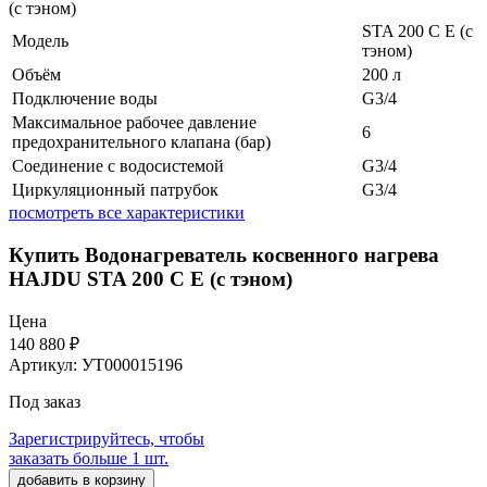
STA 200 С E (c
Модель
тэном)
Объём
200 л
Подключение воды
G3/4
Максимальное рабочее давление
6
предохранительного клапана (бар)
Соединение с водосистемой
G3/4
Циркуляционный патрубок
G3/4
посмотреть все характеристики
Купить Водонагреватель косвенного нагрева
HAJDU STA 200 С E (c тэном)
Цена
140 880
₽
Артикул: УТ000015196
Под заказ
Зарегистрируйтесь, чтобы
заказать больше 1 шт.
добавить в корзину